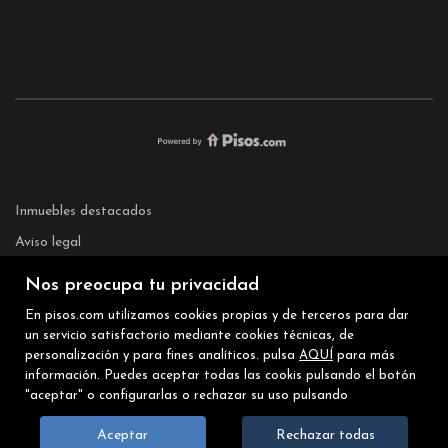
Inmuebles destacados
Aviso legal
Favoritos
Nos preocupa tu privacidad
Sobre nosotros
En pisos.com utilizamos cookies propias y de terceros para dar
Noticias
un servicio satisfactorio mediante cookies técnicas, de
personalización y para fines analíticos. pulsa
AQUÍ
para más
Mapa Web
información. Puedes aceptar todas las cookis pulsando el botón
"aceptar" o configurarlas o rechazar su uso pulsando
Política de cookies
Aceptar
Rechazar todas