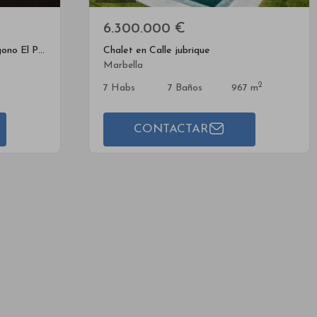
6.300.000 €
Nave industrial en Calle Poligono El Portazgo
Chalet en Calle jubrique
Marbella
2
7 Habs
7 Baños
967 m
CONTACTAR