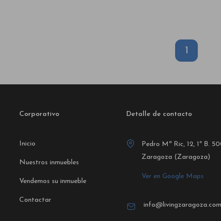
1
Corporativo
Detalle de contacto
Inicio
Pedro Mª Ric, 12, 1º B. 5
Zaragoza (Zaragoza)
Nuestros inmuebles
Ver en Google Maps
Vendemos su inmueble
Contactar
info@livingzaragoza.co