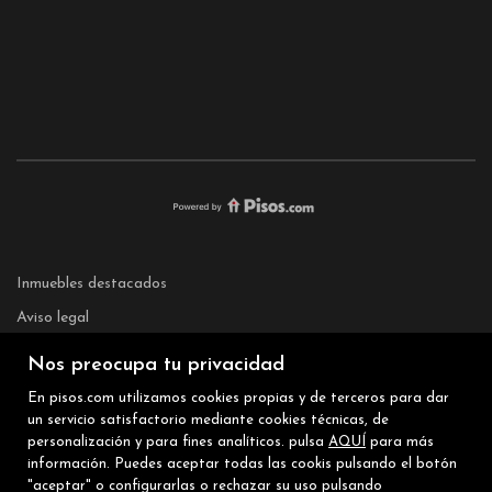
Inmuebles destacados
Aviso legal
Favoritos
Nos preocupa tu privacidad
Sobre nosotros
En pisos.com utilizamos cookies propias y de terceros para dar
Noticias
un servicio satisfactorio mediante cookies técnicas, de
personalización y para fines analíticos. pulsa
AQUÍ
para más
Mapa Web
información. Puedes aceptar todas las cookis pulsando el botón
"aceptar" o configurarlas o rechazar su uso pulsando
Política de cookies