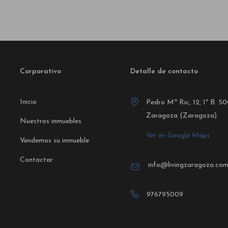
Corporativo
Detalle de contacto
Inicio
Pedro Mª Ric, 12, 1º B. 5
Zaragoza (Zaragoza)
Nuestros inmuebles
Ver en Google Maps
Vendemos su inmueble
Contactar
info@livingzaragoza.co
976795009